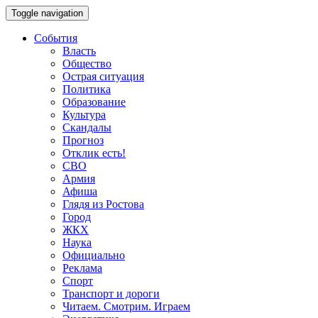
Toggle navigation
События
Власть
Общество
Острая ситуация
Политика
Образование
Культура
Скандалы
Прогноз
Отклик есть!
СВО
Армия
Афиша
Глядя из Ростова
Город
ЖКХ
Наука
Официально
Реклама
Спорт
Транспорт и дороги
Читаем. Смотрим. Играем