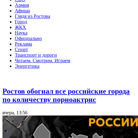
Армия
Афиша
Глядя из Ростова
Город
ЖКХ
Наука
Официально
Реклама
Спорт
Транспорт и дороги
Читаем. Смотрим. Играем
Энергетика
Общество
Ростов обогнал все российские города
по количеству порноактрис
вчера, 13:56