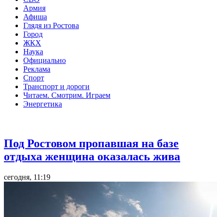
Армия
Афиша
Глядя из Ростова
Город
ЖКХ
Наука
Официально
Реклама
Спорт
Транспорт и дороги
Читаем. Смотрим. Играем
Энергетика
Общество
Под Ростовом пропавшая на базе
отдыха женщина оказалась жива
сегодня, 11:19