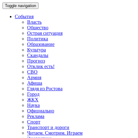
Toggle navigation
События
Власть
Общество
Острая ситуация
Политика
Образование
Культура
Скандалы
Прогноз
Отклик есть!
СВО
Армия
Афиша
Глядя из Ростова
Город
ЖКХ
Наука
Официально
Реклама
Спорт
Транспорт и дороги
Читаем. Смотрим. Играем