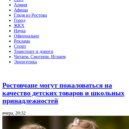
Армия
Афиша
Глядя из Ростова
Город
ЖКХ
Наука
Официально
Реклама
Спорт
Транспорт и дороги
Читаем. Смотрим. Играем
Энергетика
Общество
Ростовчане могут пожаловаться на
качество детских товаров и школьных
принадлежностей
вчера, 20:32