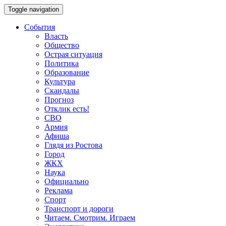
Toggle navigation
События
Власть
Общество
Острая ситуация
Политика
Образование
Культура
Скандалы
Прогноз
Отклик есть!
СВО
Армия
Афиша
Глядя из Ростова
Город
ЖКХ
Наука
Официально
Реклама
Спорт
Транспорт и дороги
Читаем. Смотрим. Играем