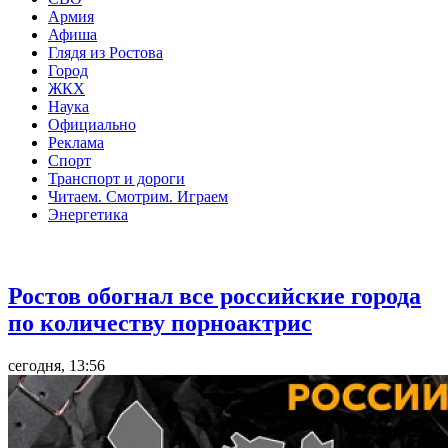
Армия
Афиша
Глядя из Ростова
Город
ЖКХ
Наука
Официально
Реклама
Спорт
Транспорт и дороги
Читаем. Смотрим. Играем
Энергетика
Общество
Ростов обогнал все российские города
по количеству порноактрис
сегодня, 13:56