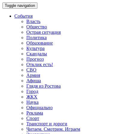
Toggle navigation
События
Власть
Общество
Острая ситуация
Политика
Образование
Культура
Скандалы
Прогноз
Отклик есть!
СВО
Армия
Афиша
Глядя из Ростова
Город
ЖКХ
Наука
Официально
Реклама
Спорт
Транспорт и дороги
Читаем. Смотрим. Играем