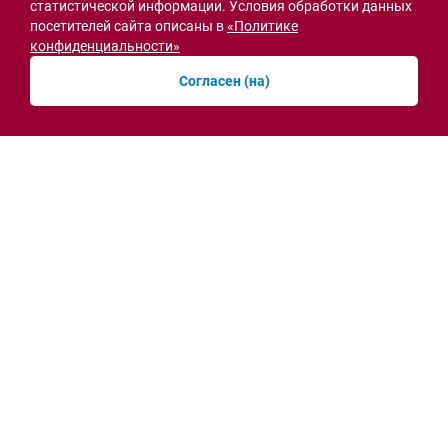
статистической информации. Условия обработки данных
посетителей сайта описаны в
«Политике
конфиденциальности»
Семьи героев СВО с временной регистрацией
Согласен (на)
в Ростовской области смогут получить
земельный участок
30.07.2026 13:05
Новости рубрики
Острая ситуация