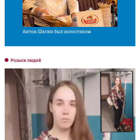
Антон Шагин был холостяком
Разв
Розыск людей