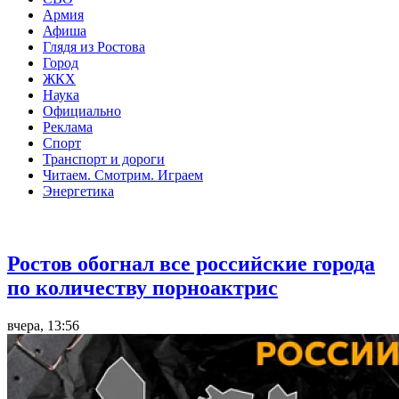
Армия
Афиша
Глядя из Ростова
Город
ЖКХ
Наука
Официально
Реклама
Спорт
Транспорт и дороги
Читаем. Смотрим. Играем
Энергетика
Общество
Ростов обогнал все российские города
по количеству порноактрис
вчера, 13:56