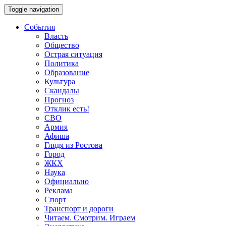
Toggle navigation
События
Власть
Общество
Острая ситуация
Политика
Образование
Культура
Скандалы
Прогноз
Отклик есть!
СВО
Армия
Афиша
Глядя из Ростова
Город
ЖКХ
Наука
Официально
Реклама
Спорт
Транспорт и дороги
Читаем. Смотрим. Играем