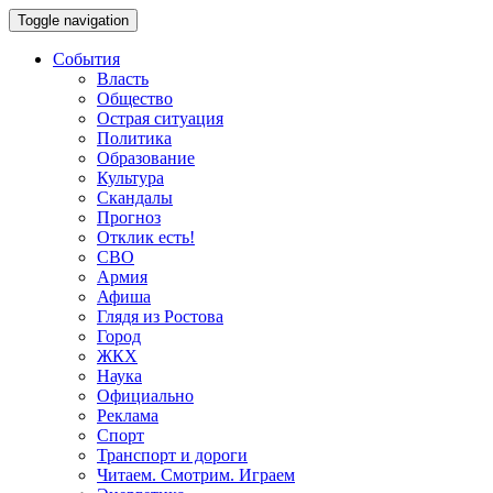
Toggle navigation
События
Власть
Общество
Острая ситуация
Политика
Образование
Культура
Скандалы
Прогноз
Отклик есть!
СВО
Армия
Афиша
Глядя из Ростова
Город
ЖКХ
Наука
Официально
Реклама
Спорт
Транспорт и дороги
Читаем. Смотрим. Играем