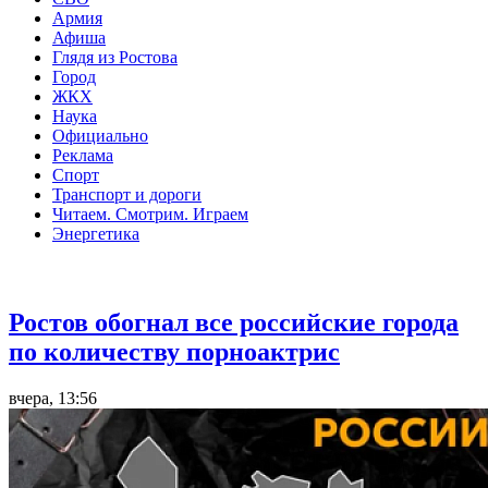
Армия
Афиша
Глядя из Ростова
Город
ЖКХ
Наука
Официально
Реклама
Спорт
Транспорт и дороги
Читаем. Смотрим. Играем
Энергетика
Общество
Ростов обогнал все российские города
по количеству порноактрис
вчера, 13:56