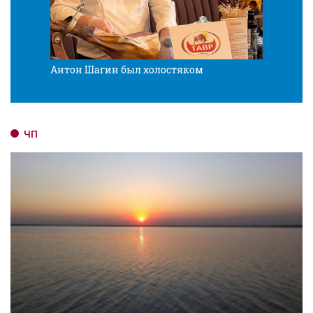
Антон Шагин был холостяком
Разв
ЧП