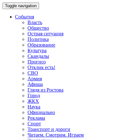
Toggle navigation
События
Власть
Общество
Острая ситуация
Политика
Образование
Культура
Скандалы
Прогноз
Отклик есть!
СВО
Армия
Афиша
Глядя из Ростова
Город
ЖКХ
Наука
Официально
Реклама
Спорт
Транспорт и дороги
Читаем. Смотрим. Играем