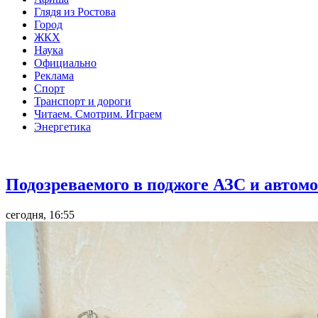
Глядя из Ростова
Город
ЖКХ
Наука
Официально
Реклама
Спорт
Транспорт и дороги
Читаем. Смотрим. Играем
Энергетика
Общество
Подозреваемого в поджоге АЗС и автомо
сегодня, 16:55