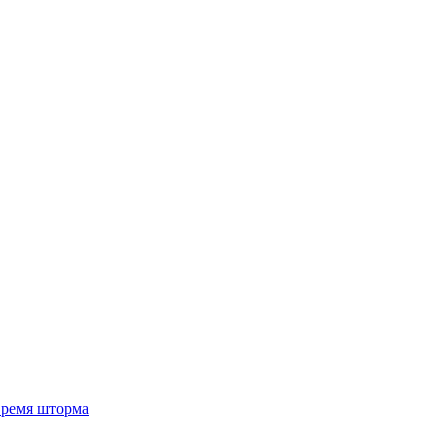
 время шторма