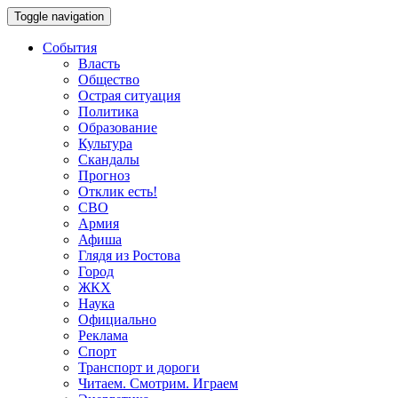
Toggle navigation
События
Власть
Общество
Острая ситуация
Политика
Образование
Культура
Скандалы
Прогноз
Отклик есть!
СВО
Армия
Афиша
Глядя из Ростова
Город
ЖКХ
Наука
Официально
Реклама
Спорт
Транспорт и дороги
Читаем. Смотрим. Играем