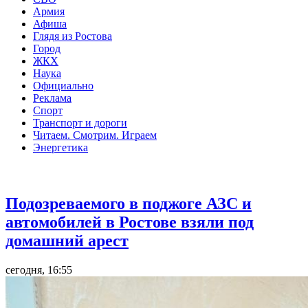
Армия
Афиша
Глядя из Ростова
Город
ЖКХ
Наука
Официально
Реклама
Спорт
Транспорт и дороги
Читаем. Смотрим. Играем
Энергетика
Общество
Подозреваемого в поджоге АЗС и
автомобилей в Ростове взяли под
домашний арест
сегодня, 16:55