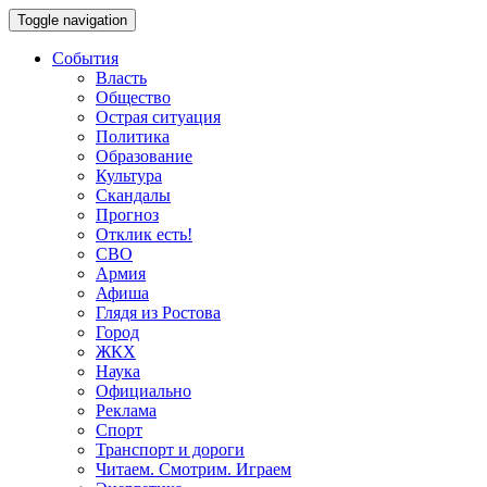
Toggle navigation
События
Власть
Общество
Острая ситуация
Политика
Образование
Культура
Скандалы
Прогноз
Отклик есть!
СВО
Армия
Афиша
Глядя из Ростова
Город
ЖКХ
Наука
Официально
Реклама
Спорт
Транспорт и дороги
Читаем. Смотрим. Играем