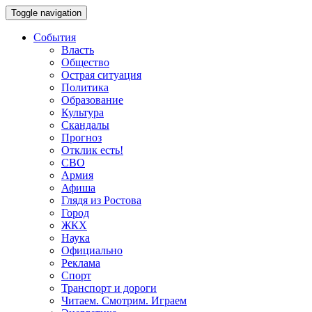
Toggle navigation
События
Власть
Общество
Острая ситуация
Политика
Образование
Культура
Скандалы
Прогноз
Отклик есть!
СВО
Армия
Афиша
Глядя из Ростова
Город
ЖКХ
Наука
Официально
Реклама
Спорт
Транспорт и дороги
Читаем. Смотрим. Играем