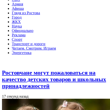
Армия
Афиша
Глядя из Ростова
Город
ЖКХ
Наука
Официально
Реклама
Спорт
Транспорт и дороги
Читаем. Смотрим. Играем
Энергетика
Общество
Ростовчане могут пожаловаться на
качество детских товаров и школьных
принадлежностей
17 секунд назад