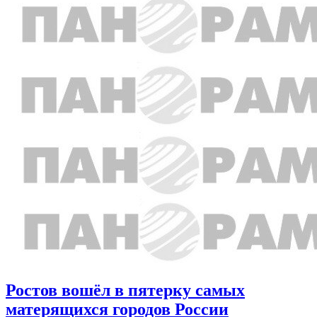
Ростов вошёл в пятерку самых
матерящихся городов России