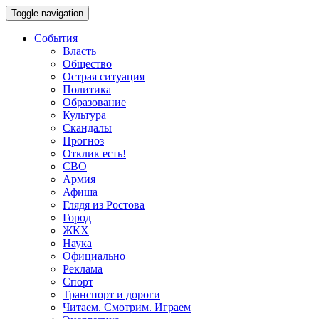
Toggle navigation
События
Власть
Общество
Острая ситуация
Политика
Образование
Культура
Скандалы
Прогноз
Отклик есть!
СВО
Армия
Афиша
Глядя из Ростова
Город
ЖКХ
Наука
Официально
Реклама
Спорт
Транспорт и дороги
Читаем. Смотрим. Играем