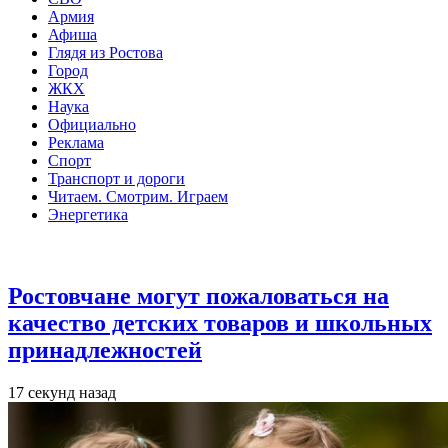
Армия
Афиша
Глядя из Ростова
Город
ЖКХ
Наука
Официально
Реклама
Спорт
Транспорт и дороги
Читаем. Смотрим. Играем
Энергетика
Общество
Ростовчане могут пожаловаться на
качество детских товаров и школьных
принадлежностей
17 секунд назад