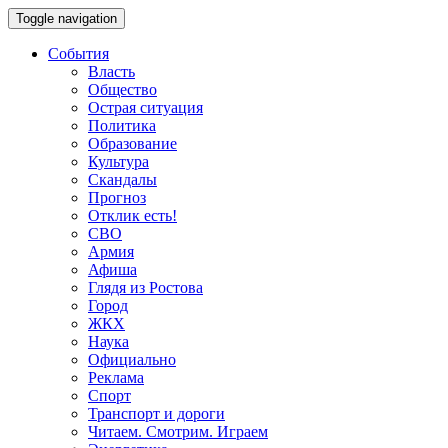
Toggle navigation
События
Власть
Общество
Острая ситуация
Политика
Образование
Культура
Скандалы
Прогноз
Отклик есть!
СВО
Армия
Афиша
Глядя из Ростова
Город
ЖКХ
Наука
Официально
Реклама
Спорт
Транспорт и дороги
Читаем. Смотрим. Играем