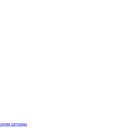
 время шторма