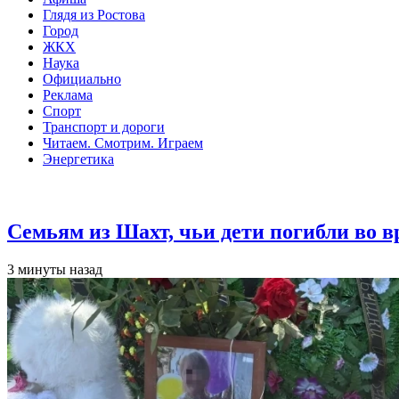
Глядя из Ростова
Город
ЖКХ
Наука
Официально
Реклама
Спорт
Транспорт и дороги
Читаем. Смотрим. Играем
Энергетика
Общество
Семьям из Шахт, чьи дети погибли во 
3 минуты назад