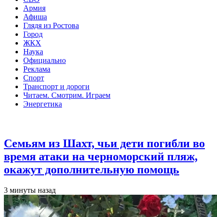
Армия
Афиша
Глядя из Ростова
Город
ЖКХ
Наука
Официально
Реклама
Спорт
Транспорт и дороги
Читаем. Смотрим. Играем
Энергетика
Общество
Семьям из Шахт, чьи дети погибли во
время атаки на черноморский пляж,
окажут дополнительную помощь
3 минуты назад