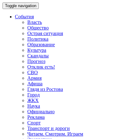
Toggle navigation
События
Власть
Общество
Острая ситуация
Политика
Образование
Культура
Скандалы
Прогноз
Отклик есть!
СВО
Армия
Афиша
Глядя из Ростова
Город
ЖКХ
Наука
Официально
Реклама
Спорт
Транспорт и дороги
Читаем. Смотрим. Играем