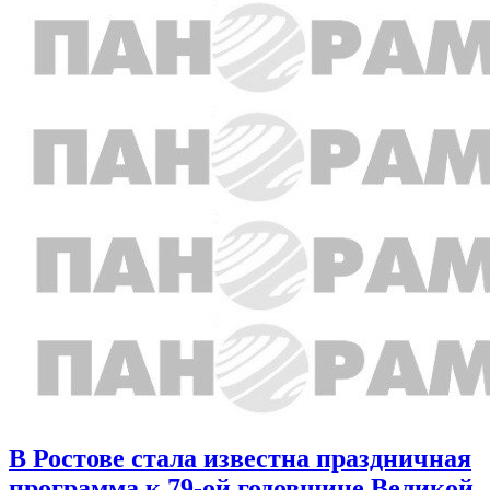
В Ростове стала известна праздничная
программа к 79-ой годовщине Великой