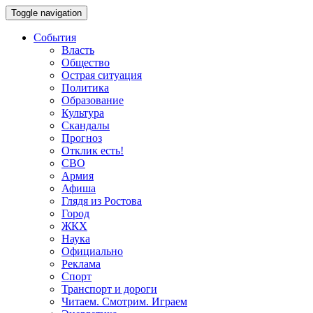
Toggle navigation
События
Власть
Общество
Острая ситуация
Политика
Образование
Культура
Скандалы
Прогноз
Отклик есть!
СВО
Армия
Афиша
Глядя из Ростова
Город
ЖКХ
Наука
Официально
Реклама
Спорт
Транспорт и дороги
Читаем. Смотрим. Играем