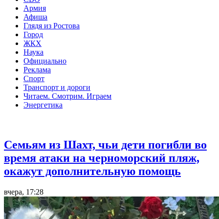
Армия
Афиша
Глядя из Ростова
Город
ЖКХ
Наука
Официально
Реклама
Спорт
Транспорт и дороги
Читаем. Смотрим. Играем
Энергетика
Общество
Семьям из Шахт, чьи дети погибли во
время атаки на черноморский пляж,
окажут дополнительную помощь
вчера, 17:28