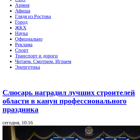
Армия
Афиша
Глядя из Ростова
Город
ЖКХ
Наука
Официально
Реклама
Спорт
Транспорт и дороги
Читаем. Смотрим. Играем
Энергетика
Общество
Слюсарь наградил лучших строителей
области в канун профессионального
праздника
сегодня, 10:16