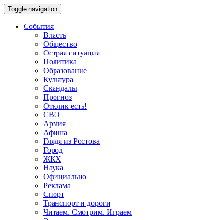
Toggle navigation
События
Власть
Общество
Острая ситуация
Политика
Образование
Культура
Скандалы
Прогноз
Отклик есть!
СВО
Армия
Афиша
Глядя из Ростова
Город
ЖКХ
Наука
Официально
Реклама
Спорт
Транспорт и дороги
Читаем. Смотрим. Играем