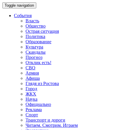
Toggle navigation
События
Власть
Общество
Острая ситуация
Политика
Образование
Культура
Скандалы
Прогноз
Отклик есть!
СВО
Армия
Афиша
Глядя из Ростова
Город
ЖКХ
Наука
Официально
Реклама
Спорт
Транспорт и дороги
Читаем. Смотрим. Играем