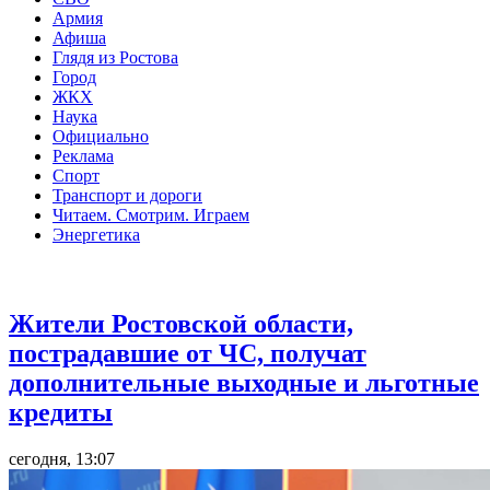
Армия
Афиша
Глядя из Ростова
Город
ЖКХ
Наука
Официально
Реклама
Спорт
Транспорт и дороги
Читаем. Смотрим. Играем
Энергетика
Общество
Жители Ростовской области,
пострадавшие от ЧС, получат
дополнительные выходные и льготные
кредиты
сегодня, 13:07