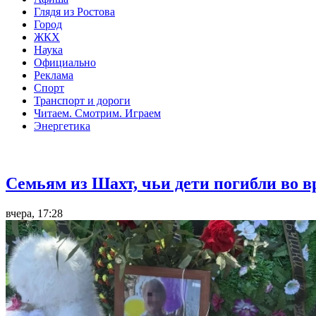
Глядя из Ростова
Город
ЖКХ
Наука
Официально
Реклама
Спорт
Транспорт и дороги
Читаем. Смотрим. Играем
Энергетика
Общество
Семьям из Шахт, чьи дети погибли во 
вчера, 17:28