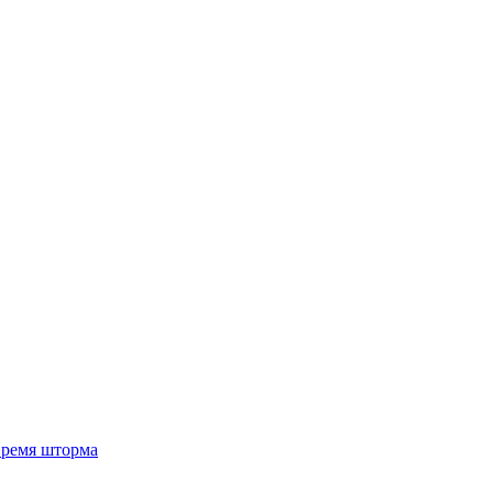
 время шторма