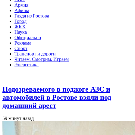
Армия
Афиша
Глядя из Ростова
Город
ЖКХ
Наука
Официально
Реклама
Спорт
Транспорт и дороги
Читаем. Смотрим. Играем
Энергетика
Общество
Подозреваемого в поджоге АЗС и
автомобилей в Ростове взяли под
домашний арест
59 минут назад