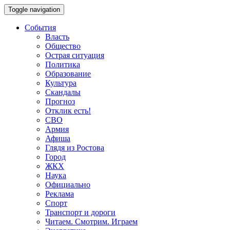
Toggle navigation
События
Власть
Общество
Острая ситуация
Политика
Образование
Культура
Скандалы
Прогноз
Отклик есть!
СВО
Армия
Афиша
Глядя из Ростова
Город
ЖКХ
Наука
Официально
Реклама
Спорт
Транспорт и дороги
Читаем. Смотрим. Играем