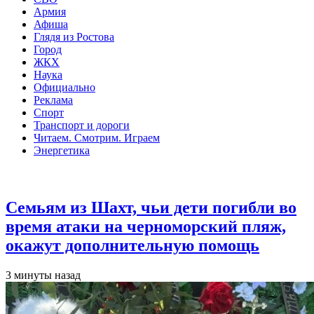
Армия
Афиша
Глядя из Ростова
Город
ЖКХ
Наука
Официально
Реклама
Спорт
Транспорт и дороги
Читаем. Смотрим. Играем
Энергетика
Общество
Семьям из Шахт, чьи дети погибли во
время атаки на черноморский пляж,
окажут дополнительную помощь
3 минуты назад