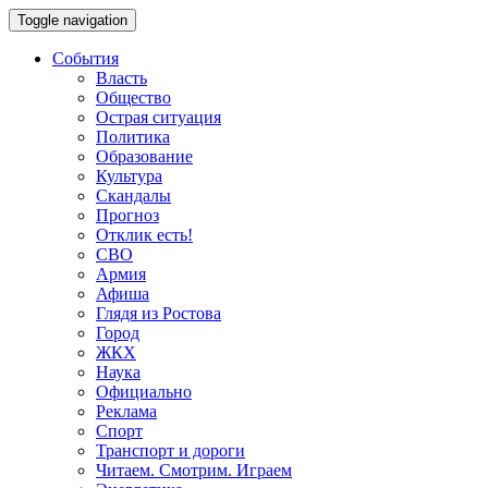
Toggle navigation
События
Власть
Общество
Острая ситуация
Политика
Образование
Культура
Скандалы
Прогноз
Отклик есть!
СВО
Армия
Афиша
Глядя из Ростова
Город
ЖКХ
Наука
Официально
Реклама
Спорт
Транспорт и дороги
Читаем. Смотрим. Играем