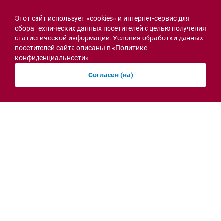
Этот сайт использует «cookies» и интернет-сервис для
сбора технических данных посетителей с целью получения
статистической информации. Условия обработки данных
посетителей сайта описаны в
«Политике
конфиденциальности»
Согласен (на)
Семьи героев СВО с временной регистрацией
в Ростовской области смогут получить
земельный участок
30.07.2026 13:05
Новости рубрики
Острая ситуация