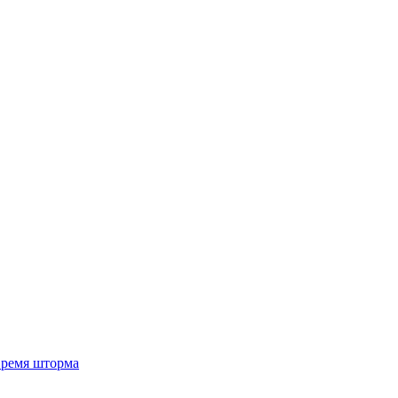
 время шторма