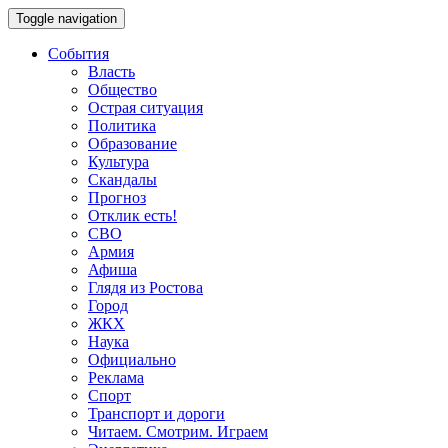
Toggle navigation
События
Власть
Общество
Острая ситуация
Политика
Образование
Культура
Скандалы
Прогноз
Отклик есть!
СВО
Армия
Афиша
Глядя из Ростова
Город
ЖКХ
Наука
Официально
Реклама
Спорт
Транспорт и дороги
Читаем. Смотрим. Играем