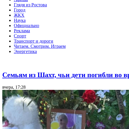
Глядя из Ростова
Город
ЖКХ
Наука
Официально
Реклама
Спорт
Транспорт и дороги
Читаем. Смотрим. Играем
Энергетика
Общество
Семьям из Шахт, чьи дети погибли во 
вчера, 17:28