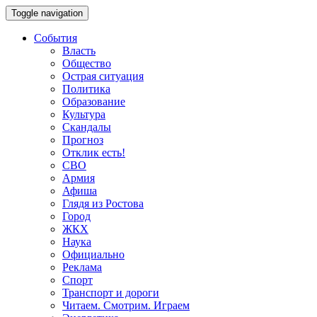
Toggle navigation
События
Власть
Общество
Острая ситуация
Политика
Образование
Культура
Скандалы
Прогноз
Отклик есть!
СВО
Армия
Афиша
Глядя из Ростова
Город
ЖКХ
Наука
Официально
Реклама
Спорт
Транспорт и дороги
Читаем. Смотрим. Играем