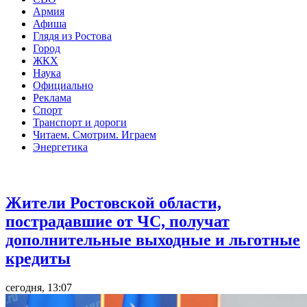
Армия
Афиша
Глядя из Ростова
Город
ЖКХ
Наука
Официально
Реклама
Спорт
Транспорт и дороги
Читаем. Смотрим. Играем
Энергетика
Общество
Жители Ростовской области,
пострадавшие от ЧС, получат
дополнительные выходные и льготные
кредиты
сегодня, 13:07