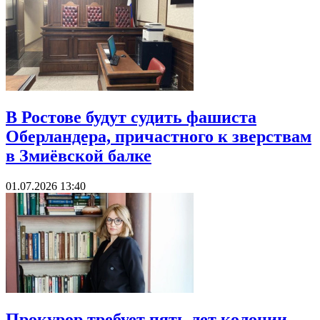
В Ростове будут судить фашиста
Оберландера, причастного к зверствам
в Змиёвской балке
01.07.2026 13:40
Прокурор требует пять лет колонии