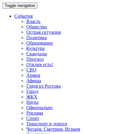
Toggle navigation
События
Власть
Общество
Острая ситуация
Политика
Образование
Культура
Скандалы
Прогноз
Отклик есть!
СВО
Армия
Афиша
Глядя из Ростова
Город
ЖКХ
Наука
Официально
Реклама
Спорт
Транспорт и дороги
Читаем. Смотрим. Играем