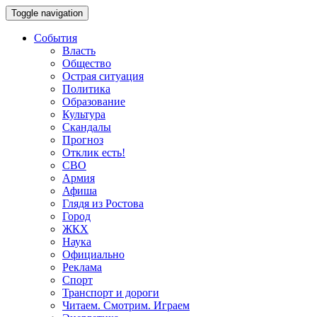
Toggle navigation
События
Власть
Общество
Острая ситуация
Политика
Образование
Культура
Скандалы
Прогноз
Отклик есть!
СВО
Армия
Афиша
Глядя из Ростова
Город
ЖКХ
Наука
Официально
Реклама
Спорт
Транспорт и дороги
Читаем. Смотрим. Играем