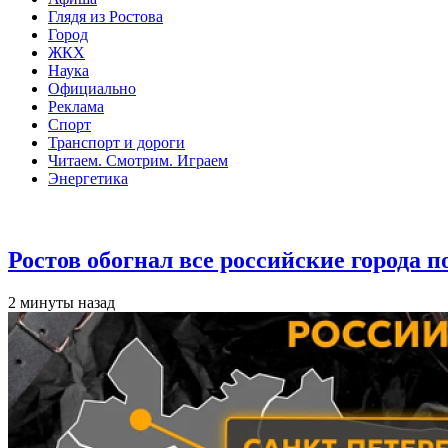
Глядя из Ростова
Город
ЖКХ
Наука
Официально
Реклама
Спорт
Транспорт и дороги
Читаем. Смотрим. Играем
Энергетика
Общество
Ростов обогнал все российские города 
2 минуты назад