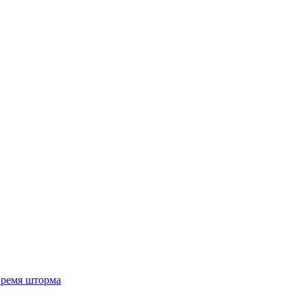
 время шторма