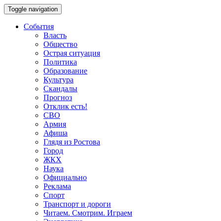
Toggle navigation
События
Власть
Общество
Острая ситуация
Политика
Образование
Культура
Скандалы
Прогноз
Отклик есть!
СВО
Армия
Афиша
Глядя из Ростова
Город
ЖКХ
Наука
Официально
Реклама
Спорт
Транспорт и дороги
Читаем. Смотрим. Играем