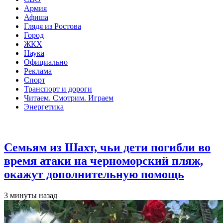
Армия
Афиша
Глядя из Ростова
Город
ЖКХ
Наука
Официально
Реклама
Спорт
Транспорт и дороги
Читаем. Смотрим. Играем
Энергетика
Общество
Семьям из Шахт, чьи дети погибли во
время атаки на черноморский пляж,
окажут дополнительную помощь
3 минуты назад