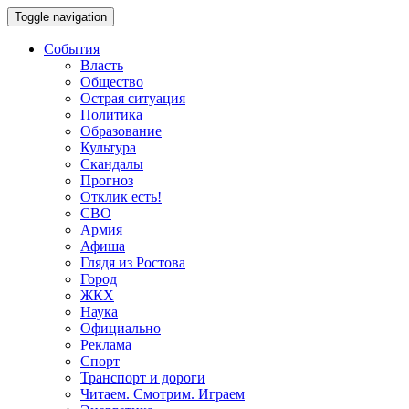
Toggle navigation
События
Власть
Общество
Острая ситуация
Политика
Образование
Культура
Скандалы
Прогноз
Отклик есть!
СВО
Армия
Афиша
Глядя из Ростова
Город
ЖКХ
Наука
Официально
Реклама
Спорт
Транспорт и дороги
Читаем. Смотрим. Играем