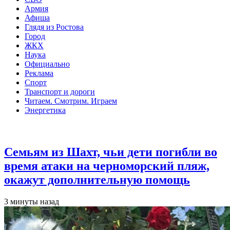
Армия
Афиша
Глядя из Ростова
Город
ЖКХ
Наука
Официально
Реклама
Спорт
Транспорт и дороги
Читаем. Смотрим. Играем
Энергетика
Общество
Семьям из Шахт, чьи дети погибли во
время атаки на черноморский пляж,
окажут дополнительную помощь
3 минуты назад