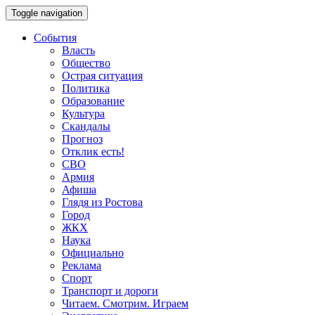
Toggle navigation
События
Власть
Общество
Острая ситуация
Политика
Образование
Культура
Скандалы
Прогноз
Отклик есть!
СВО
Армия
Афиша
Глядя из Ростова
Город
ЖКХ
Наука
Официально
Реклама
Спорт
Транспорт и дороги
Читаем. Смотрим. Играем