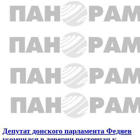
Депутат донского парламента Федяев
усомнился в доверии ростовчан к