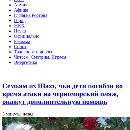
Армия
Афиша
Глядя из Ростова
Город
ЖКХ
Наука
Официально
Реклама
Спорт
Транспорт и дороги
Читаем. Смотрим. Играем
Энергетика
Общество
Семьям из Шахт, чьи дети погибли во
время атаки на черноморский пляж,
окажут дополнительную помощь
3 минуты назад