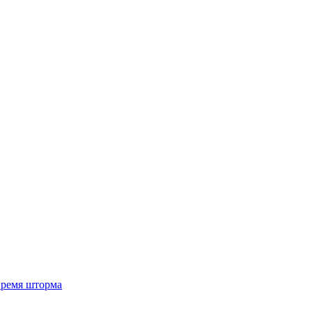
 время шторма