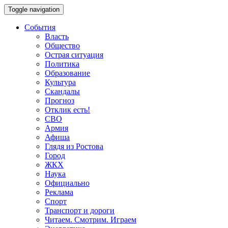
Toggle navigation
События
Власть
Общество
Острая ситуация
Политика
Образование
Культура
Скандалы
Прогноз
Отклик есть!
СВО
Армия
Афиша
Глядя из Ростова
Город
ЖКХ
Наука
Официально
Реклама
Спорт
Транспорт и дороги
Читаем. Смотрим. Играем