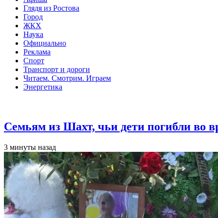
Глядя из Ростова
Город
ЖКХ
Наука
Официально
Реклама
Спорт
Транспорт и дороги
Читаем. Смотрим. Играем
Энергетика
Общество
Семьям из Шахт, чьи дети погибли во 
3 минуты назад