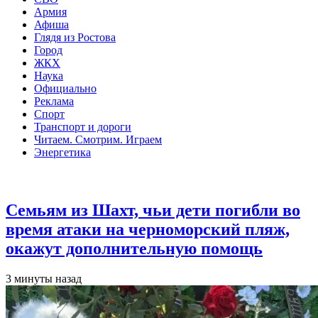
Армия
Афиша
Глядя из Ростова
Город
ЖКХ
Наука
Официально
Реклама
Спорт
Транспорт и дороги
Читаем. Смотрим. Играем
Энергетика
Общество
Семьям из Шахт, чьи дети погибли во
время атаки на черноморский пляж,
окажут дополнительную помощь
3 минуты назад