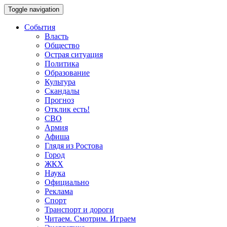
Toggle navigation
События
Власть
Общество
Острая ситуация
Политика
Образование
Культура
Скандалы
Прогноз
Отклик есть!
СВО
Армия
Афиша
Глядя из Ростова
Город
ЖКХ
Наука
Официально
Реклама
Спорт
Транспорт и дороги
Читаем. Смотрим. Играем