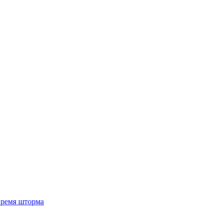
 время шторма