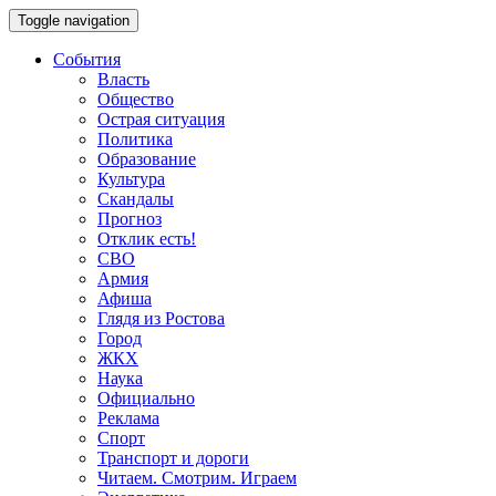
Toggle navigation
События
Власть
Общество
Острая ситуация
Политика
Образование
Культура
Скандалы
Прогноз
Отклик есть!
СВО
Армия
Афиша
Глядя из Ростова
Город
ЖКХ
Наука
Официально
Реклама
Спорт
Транспорт и дороги
Читаем. Смотрим. Играем