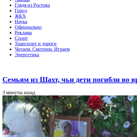
Глядя из Ростова
Город
ЖКХ
Наука
Официально
Реклама
Спорт
Транспорт и дороги
Читаем. Смотрим. Играем
Энергетика
Общество
Семьям из Шахт, чьи дети погибли во 
3 минуты назад