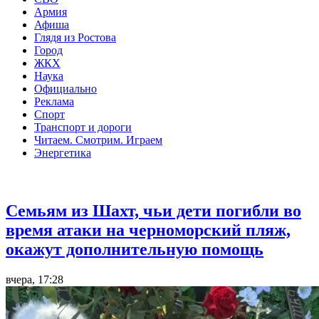
Армия
Афиша
Глядя из Ростова
Город
ЖКХ
Наука
Официально
Реклама
Спорт
Транспорт и дороги
Читаем. Смотрим. Играем
Энергетика
Общество
Семьям из Шахт, чьи дети погибли во
время атаки на черноморский пляж,
окажут дополнительную помощь
вчера, 17:28