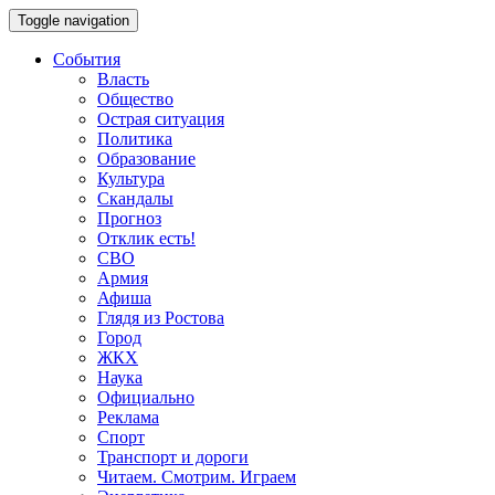
Toggle navigation
События
Власть
Общество
Острая ситуация
Политика
Образование
Культура
Скандалы
Прогноз
Отклик есть!
СВО
Армия
Афиша
Глядя из Ростова
Город
ЖКХ
Наука
Официально
Реклама
Спорт
Транспорт и дороги
Читаем. Смотрим. Играем