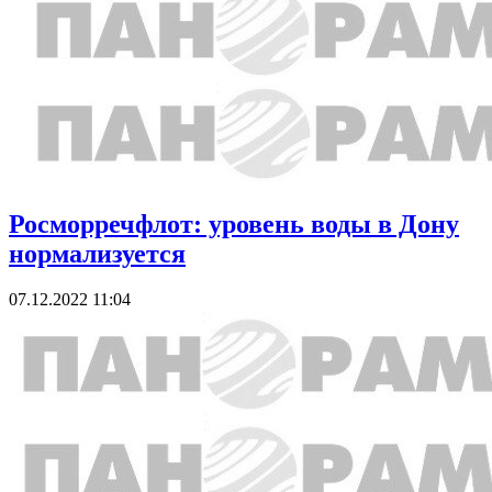
Росморречфлот: уровень воды в Дону
нормализуется
07.12.2022 11:04