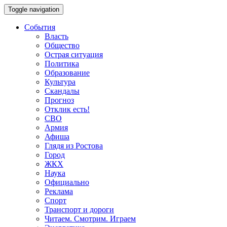
Toggle navigation
События
Власть
Общество
Острая ситуация
Политика
Образование
Культура
Скандалы
Прогноз
Отклик есть!
СВО
Армия
Афиша
Глядя из Ростова
Город
ЖКХ
Наука
Официально
Реклама
Спорт
Транспорт и дороги
Читаем. Смотрим. Играем