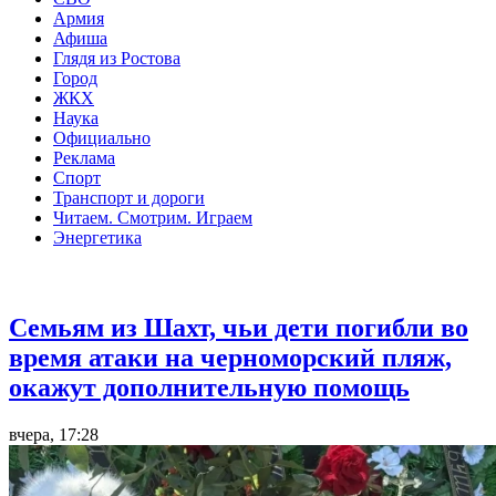
Армия
Афиша
Глядя из Ростова
Город
ЖКХ
Наука
Официально
Реклама
Спорт
Транспорт и дороги
Читаем. Смотрим. Играем
Энергетика
Общество
Семьям из Шахт, чьи дети погибли во
время атаки на черноморский пляж,
окажут дополнительную помощь
вчера, 17:28