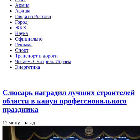
Армия
Афиша
Глядя из Ростова
Город
ЖКХ
Наука
Официально
Реклама
Спорт
Транспорт и дороги
Читаем. Смотрим. Играем
Энергетика
Общество
Слюсарь наградил лучших строителей
области в канун профессионального
праздника
12 минут назад