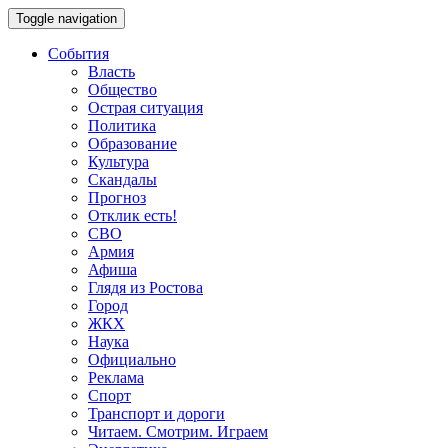
Toggle navigation
События
Власть
Общество
Острая ситуация
Политика
Образование
Культура
Скандалы
Прогноз
Отклик есть!
СВО
Армия
Афиша
Глядя из Ростова
Город
ЖКХ
Наука
Официально
Реклама
Спорт
Транспорт и дороги
Читаем. Смотрим. Играем