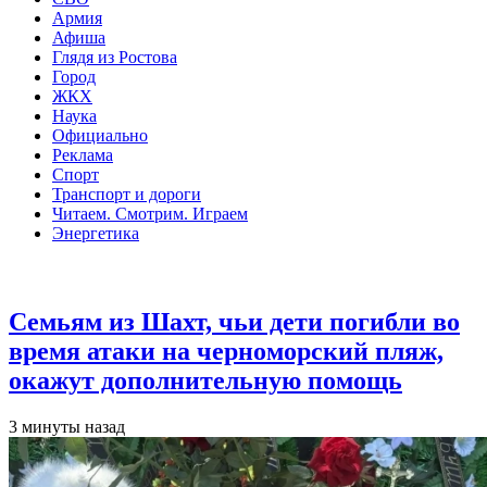
Армия
Афиша
Глядя из Ростова
Город
ЖКХ
Наука
Официально
Реклама
Спорт
Транспорт и дороги
Читаем. Смотрим. Играем
Энергетика
Общество
Семьям из Шахт, чьи дети погибли во
время атаки на черноморский пляж,
окажут дополнительную помощь
3 минуты назад