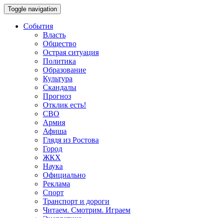
Toggle navigation
События
Власть
Общество
Острая ситуация
Политика
Образование
Культура
Скандалы
Прогноз
Отклик есть!
СВО
Армия
Афиша
Глядя из Ростова
Город
ЖКХ
Наука
Официально
Реклама
Спорт
Транспорт и дороги
Читаем. Смотрим. Играем