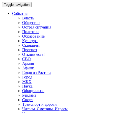
Toggle navigation
События
Власть
Общество
Острая ситуация
Политика
Образование
Культура
Скандалы
Прогноз
Отклик есть!
СВО
Армия
Афиша
Глядя из Ростова
Город
ЖКХ
Наука
Официально
Реклама
Спорт
Транспорт и дороги
Читаем. Смотрим. Играем