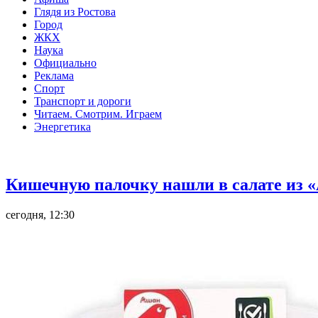
Глядя из Ростова
Город
ЖКХ
Наука
Официально
Реклама
Спорт
Транспорт и дороги
Читаем. Смотрим. Играем
Энергетика
Общество
Кишечную палочку нашли в салате из «
сегодня, 12:30