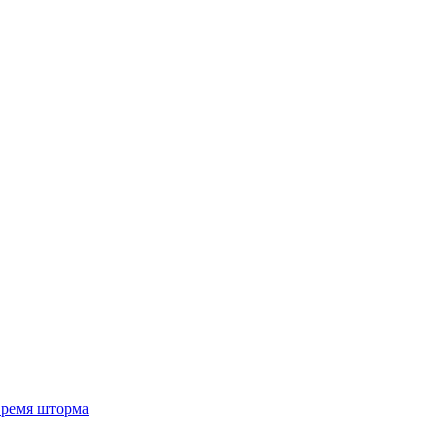
 время шторма