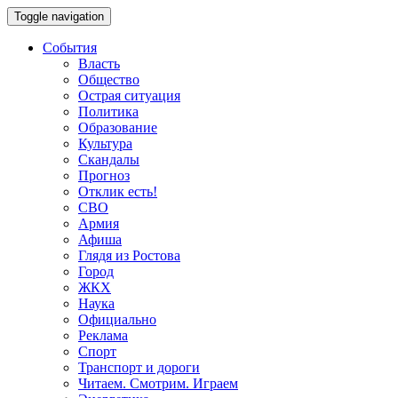
Toggle navigation
События
Власть
Общество
Острая ситуация
Политика
Образование
Культура
Скандалы
Прогноз
Отклик есть!
СВО
Армия
Афиша
Глядя из Ростова
Город
ЖКХ
Наука
Официально
Реклама
Спорт
Транспорт и дороги
Читаем. Смотрим. Играем