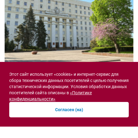
Семьи героев СВО с временной регистрацией
Этот сайт использует «cookies» и интернет-сервис для
в Ростовской области смогут получить
земельный участок
сбора технических данных посетителей с целью получения
статистической информации. Условия обработки данных
30.07.2026 13:05
посетителей сайта описаны в
«Политике
Новости рубрики
конфиденциальности»
Согласен (на)
Острая ситуация