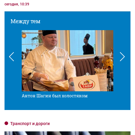
сегодня, 10:39
Между тем
Антон Шагин был холостяком
Разв
Транспорт и дороги