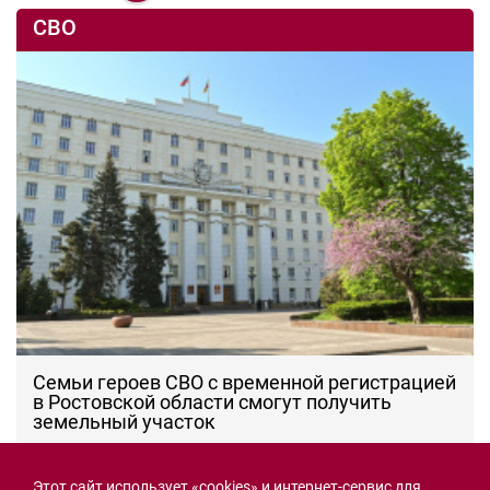
СВО
Семьи героев СВО с временной регистрацией
в Ростовской области смогут получить
земельный участок
30.07.2026 13:05
Новости рубрики
Этот сайт использует «cookies» и интернет-сервис для