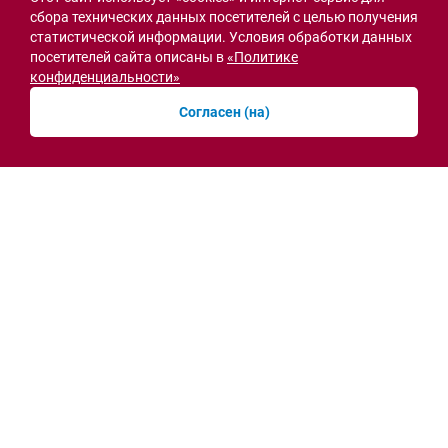
сбора технических данных посетителей с целью получения
статистической информации. Условия обработки данных
посетителей сайта описаны в
«Политике
Острая ситуация
конфиденциальности»
Согласен (на)
Мобильная приёмная МВД открылась в СЖМ
Ростова на месте ночного пожара
вчера, 10:41
Новости рубрики