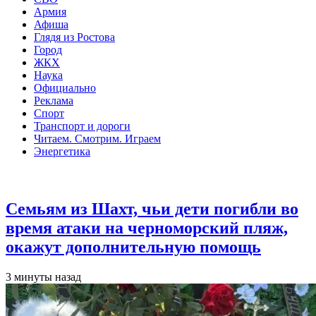
Армия
Афиша
Глядя из Ростова
Город
ЖКХ
Наука
Официально
Реклама
Спорт
Транспорт и дороги
Читаем. Смотрим. Играем
Энергетика
Общество
Семьям из Шахт, чьи дети погибли во
время атаки на черноморский пляж,
окажут дополнительную помощь
3 минуты назад