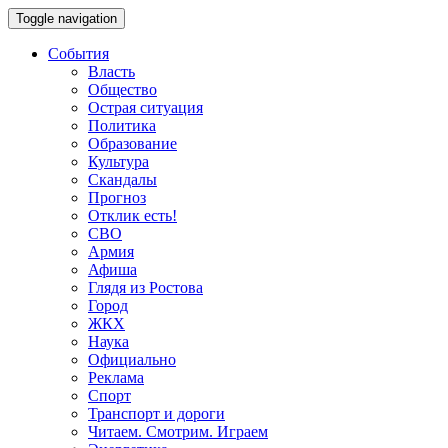
Toggle navigation
События
Власть
Общество
Острая ситуация
Политика
Образование
Культура
Скандалы
Прогноз
Отклик есть!
СВО
Армия
Афиша
Глядя из Ростова
Город
ЖКХ
Наука
Официально
Реклама
Спорт
Транспорт и дороги
Читаем. Смотрим. Играем