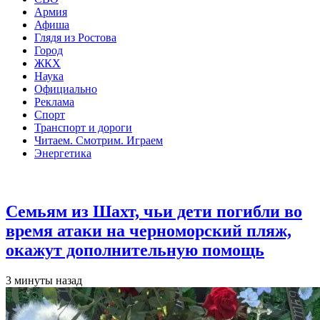
Армия
Афиша
Глядя из Ростова
Город
ЖКХ
Наука
Официально
Реклама
Спорт
Транспорт и дороги
Читаем. Смотрим. Играем
Энергетика
Общество
Семьям из Шахт, чьи дети погибли во
время атаки на черноморский пляж,
окажут дополнительную помощь
3 минуты назад