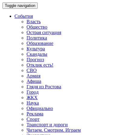
Toggle navigation
События
Власть
Общество
Острая ситуация
Политика
Образование
Культура
Скандалы
Прогноз
Отклик есть!
СВО
Армия
Афиша
Глядя из Ростова
Город
ЖКХ
Наука
Официально
Реклама
Спорт
Транспорт и дороги
Читаем. Смотрим. Играем