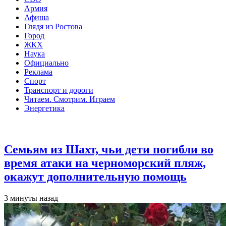
Армия
Афиша
Глядя из Ростова
Город
ЖКХ
Наука
Официально
Реклама
Спорт
Транспорт и дороги
Читаем. Смотрим. Играем
Энергетика
Общество
Семьям из Шахт, чьи дети погибли во
время атаки на черноморский пляж,
окажут дополнительную помощь
3 минуты назад