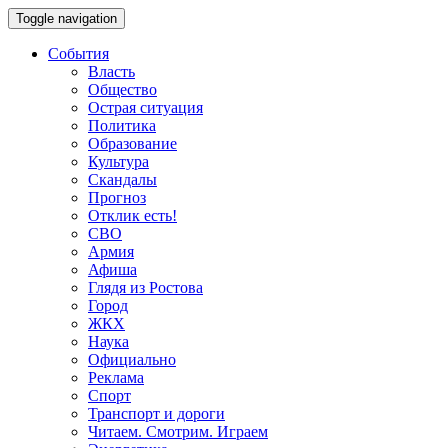
Toggle navigation
События
Власть
Общество
Острая ситуация
Политика
Образование
Культура
Скандалы
Прогноз
Отклик есть!
СВО
Армия
Афиша
Глядя из Ростова
Город
ЖКХ
Наука
Официально
Реклама
Спорт
Транспорт и дороги
Читаем. Смотрим. Играем