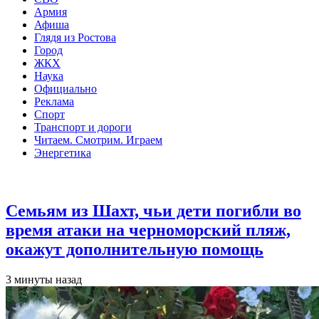
Армия
Афиша
Глядя из Ростова
Город
ЖКХ
Наука
Официально
Реклама
Спорт
Транспорт и дороги
Читаем. Смотрим. Играем
Энергетика
Общество
Семьям из Шахт, чьи дети погибли во
время атаки на черноморский пляж,
окажут дополнительную помощь
3 минуты назад