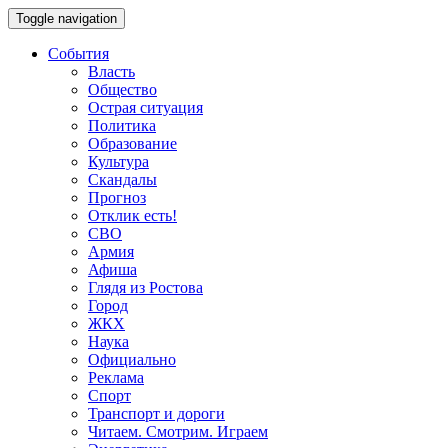
Toggle navigation
События
Власть
Общество
Острая ситуация
Политика
Образование
Культура
Скандалы
Прогноз
Отклик есть!
СВО
Армия
Афиша
Глядя из Ростова
Город
ЖКХ
Наука
Официально
Реклама
Спорт
Транспорт и дороги
Читаем. Смотрим. Играем