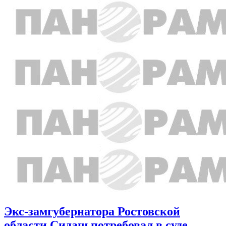
Экс-замгубернатора Ростовской
области Сидаш потребовал в суде