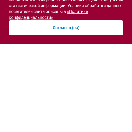
статистической информации. Условия обработки данных
СВО
посетителей сайта описаны в
«Политике
конфиденциальности»
Согласен (на)
Семьи героев СВО с временной регистрацией
в Ростовской области смогут получить
земельный участок
30.07.2026 13:05
Новости рубрики