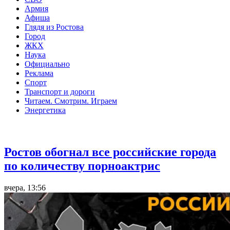
Армия
Афиша
Глядя из Ростова
Город
ЖКХ
Наука
Официально
Реклама
Спорт
Транспорт и дороги
Читаем. Смотрим. Играем
Энергетика
Общество
Ростов обогнал все российские города
по количеству порноактрис
вчера, 13:56