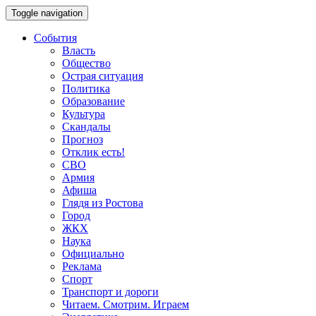
Toggle navigation
События
Власть
Общество
Острая ситуация
Политика
Образование
Культура
Скандалы
Прогноз
Отклик есть!
СВО
Армия
Афиша
Глядя из Ростова
Город
ЖКХ
Наука
Официально
Реклама
Спорт
Транспорт и дороги
Читаем. Смотрим. Играем