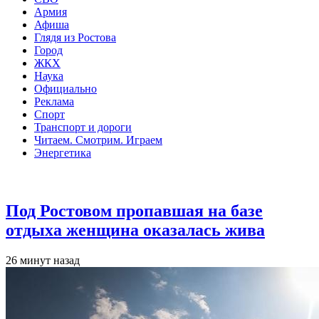
Армия
Афиша
Глядя из Ростова
Город
ЖКХ
Наука
Официально
Реклама
Спорт
Транспорт и дороги
Читаем. Смотрим. Играем
Энергетика
Общество
Под Ростовом пропавшая на базе
отдыха женщина оказалась жива
26 минут назад