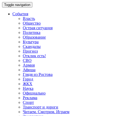
Toggle navigation
События
Власть
Общество
Острая ситуация
Политика
Образование
Культура
Скандалы
Прогноз
Отклик есть!
СВО
Армия
Афиша
Глядя из Ростова
Город
ЖКХ
Наука
Официально
Реклама
Спорт
Транспорт и дороги
Читаем. Смотрим. Играем