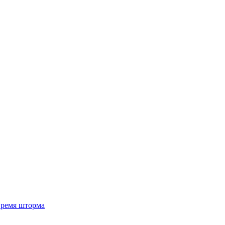
 время шторма