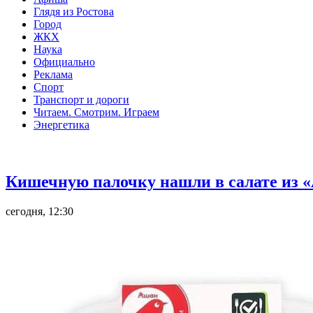
Глядя из Ростова
Город
ЖКХ
Наука
Официально
Реклама
Спорт
Транспорт и дороги
Читаем. Смотрим. Играем
Энергетика
Общество
Кишечную палочку нашли в салате из «
сегодня, 12:30