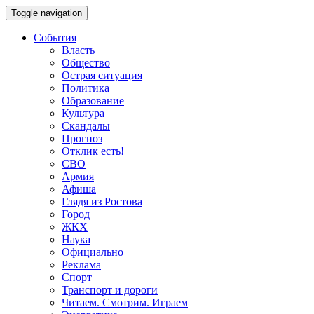
Toggle navigation
События
Власть
Общество
Острая ситуация
Политика
Образование
Культура
Скандалы
Прогноз
Отклик есть!
СВО
Армия
Афиша
Глядя из Ростова
Город
ЖКХ
Наука
Официально
Реклама
Спорт
Транспорт и дороги
Читаем. Смотрим. Играем